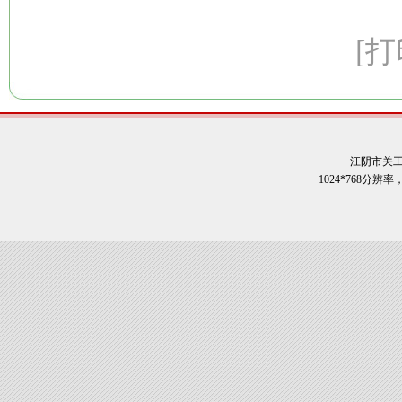
[打
江阴市关
1024*768分辨