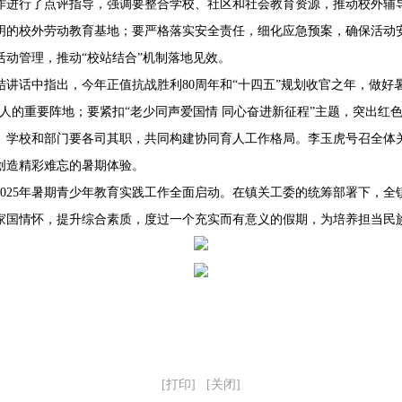
作进行了点评指导，强调要整合学校、社区和社会教育资源，推动校外辅
明的校外劳动教育基地；要严格落实安全责任，细化应急预案，确保活动
动管理，推动“校站结合”机制落地见效。
讲话中指出，今年正值抗战胜利80周年和“十四五”规划收官之年，做好
人的重要阵地；要紧扣“老少同声爱国情 同心奋进新征程”主题，突出红
、学校和部门要各司其职，共同构建协同育人工作格局。李玉虎号召全体
创造精彩难忘的暑期体验。
2025年暑期青少年教育实践工作全面启动。在镇关工委的统筹部署下，
家国情怀，提升综合素质，度过一个充实而有意义的假期，为培养担当民
[打印]
[关闭]