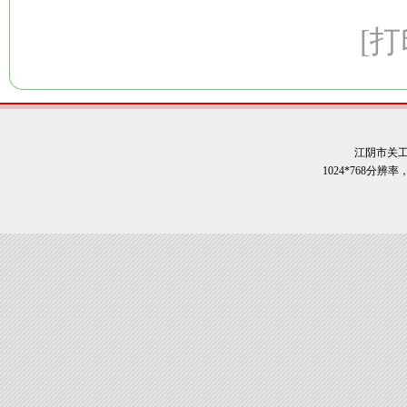
[打
江阴市关
1024*768分辨